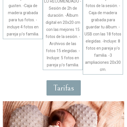
LO RECOMENDADO -
gusten. -Caja de
fotos de la sesión. -
Sesión de 2h de
madera grabada
Caja de madera
duración. -Álbum
para tus fotos. -
grabada para
digital en 20x20 cm
incluye 4 fotos en
guardar tu álbum. -
con las mejores 15
pareja y/o familia.
USB con las 18 fotos
fotos de la sesión. -
elegidas. -Incluye: 8
Archivos de las
fotos en pareja y/o
fotos 15 elegidas. -
familia. -3
Incluye: 5 fotos en
ampliaciones 20x30
pareja y/o familia.
cm.
Tarifas