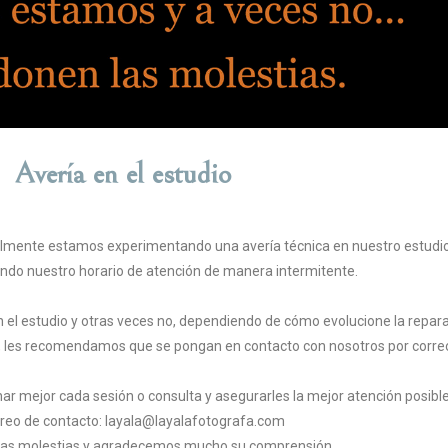
Avería en el estudio
lmente estamos experimentando una avería técnica en nuestro estudio
ando nuestro horario de atención de manera intermitente.
n el estudio y otras veces no, dependiendo de cómo evolucione la repara
 les recomendamos que se pongan en contacto con nosotros por correo 
r mejor cada sesión o consulta y asegurarles la mejor atención posible
reo de contacto: layala@layalafotografa.com
as molestias y agradecemos mucho su comprensión.